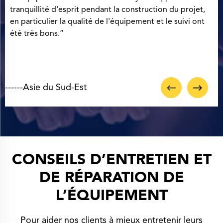
soit très digne de confiance et que la voiture soit un
plaisir à utiliser !”
-
------Afrique
CONSEILS D’ENTRETIEN ET
DE RÉPARATION DE
L’ÉQUIPEMENT
Pour aider nos clients à mieux entretenir leurs