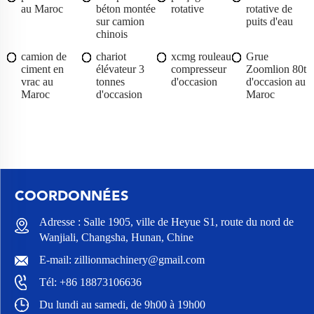
au Maroc
béton montée
rotative
rotative de
sur camion
puits d'eau
chinois
camion de
chariot
xcmg rouleau
Grue
ciment en
élévateur 3
compresseur
Zoomlion 80t
vrac au
tonnes
d'occasion
d'occasion au
Maroc
d'occasion
Maroc
COORDONNÉES
Adresse : Salle 1905, ville de Heyue S1, route du nord de
Wanjiali, Changsha, Hunan, Chine
E-mail:
zillionmachinery@gmail.com
Tél:
+86 18873106636
Du lundi au samedi, de 9h00 à 19h00