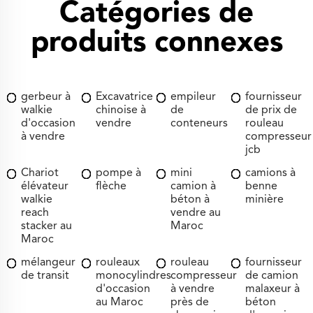
Catégories de
produits connexes
gerbeur à
Excavatrice
empileur
fournisseur
walkie
chinoise à
de
de prix de
d'occasion
vendre
conteneurs
rouleau
à vendre
compresseur
jcb
Chariot
pompe à
mini
camions à
élévateur
flèche
camion à
benne
walkie
béton à
minière
reach
vendre au
stacker au
Maroc
Maroc
mélangeur
rouleaux
rouleau
fournisseur
de transit
monocylindres
compresseur
de camion
d'occasion
à vendre
malaxeur à
au Maroc
près de
béton